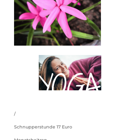
YOGA
YOGA
/
Schnupperstunde 17 Euro
Monatsbeitrag