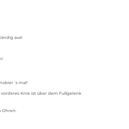
tändig aus!
m!
Probier´s mal!
in vorderes Knie ist über dem Fußgelenk
n Ohren.