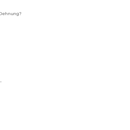
e Dehnung?
…