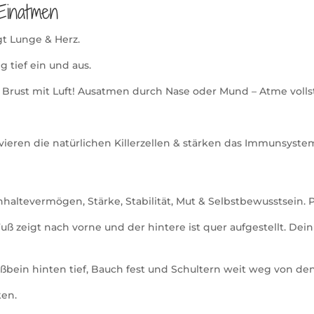
Einatmen
gt Lunge & Herz.
 tief ein und aus.
 Brust mit Luft! Ausatmen durch Nase oder Mund – Atme volls
vieren die natürlichen Killerzellen & stärken das Immunsyste
hhaltevermögen, Stärke, Stabilität, Mut & Selbstbewusstsein. 
uß zeigt nach vorne und der hintere ist quer aufgestellt. De
teißbein hinten tief, Bauch fest und Schultern weit weg von de
ken.