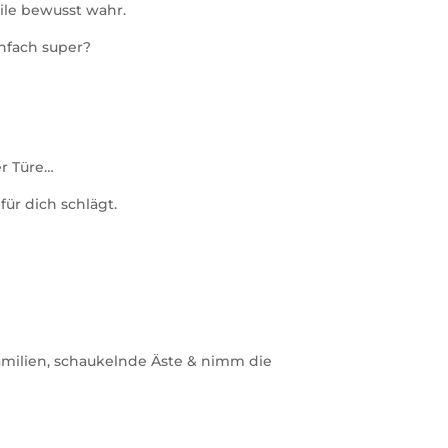
le bewusst wahr.
infach super?
er Türe…
für dich schlägt.
milien, schaukelnde Äste & nimm die