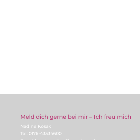
Meld dich gerne bei mir – Ich freu mich
Nadine Kosak
Tel: 0176-43534600